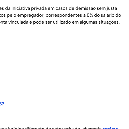
es da iniciativa privada em casos de demissão sem justa
itos pelo empregador, correspondentes a 8% do salário do
ta vinculada e pode ser utilizado em algumas situações,
S?
ime jurídico diferente do setor privado, chamado
regime