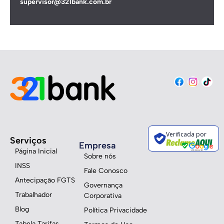
supervisor@321bank.com.br
Verificada por
Serviços
Empresa
Página Inicial
Sobre nós
INSS
Fale Conosco
Antecipação FGTS
Governança
Trabalhador
Corporativa
Blog
Política Privacidade
Tabela Tarifas