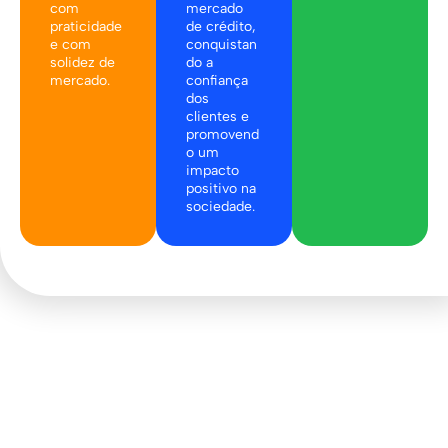
com
mercado
praticidade
de crédito,
e com
conquistan
solidez de
do a
mercado.
confiança
dos
clientes e
promovend
o um
impacto
positivo na
sociedade.