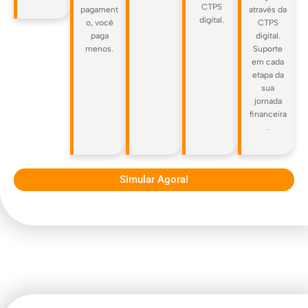
CTPS
pagament
através da
digital.
o, você
CTPS
paga
digital.
menos.
Suporte
em cada
etapa da
sua
jornada
financeira
.
Simular Agora!