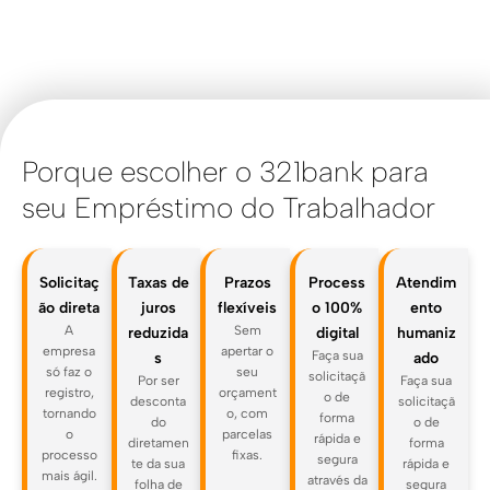
Porque escolher o 321bank para
seu Empréstimo do Trabalhador
Solicitaç
Taxas de
Prazos
Process
Atendim
ão direta
juros
flexíveis
o 100%
ento
A
Sem
reduzida
digital
humaniz
empresa
apertar o
Faça sua
s
ado
só faz o
seu
solicitaçã
Por ser
Faça sua
registro,
orçament
o de
desconta
solicitaçã
tornando
o, com
forma
do
o de
o
parcelas
rápida e
diretamen
forma
processo
fixas.
segura
te da sua
rápida e
mais ágil.
através da
folha de
segura