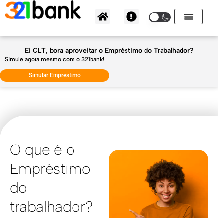
Ir
para
o
conteúdo
Ei CLT, bora aproveitar o Empréstimo do Trabalhador?
Simule agora mesmo com o 321bank!
Simular Empréstimo
O que é o
Empréstimo
do
trabalhador?