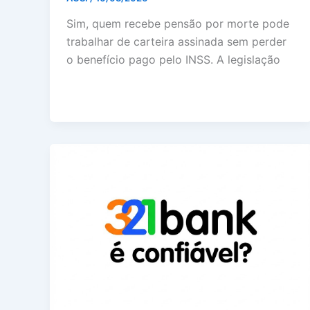
Sim, quem recebe pensão por morte pode
trabalhar de carteira assinada sem perder
o benefício pago pelo INSS. A legislação