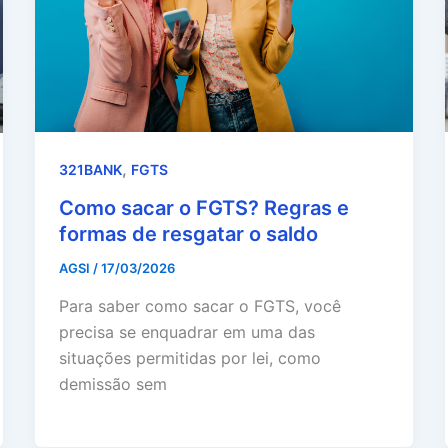
,
321BANK
FGTS
Como sacar o FGTS? Regras e
formas de resgatar o saldo
AGSI
/
17/03/2026
Para saber como sacar o FGTS, você
precisa se enquadrar em uma das
situações permitidas por lei, como
demissão sem