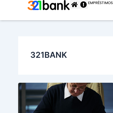
Ir
EMPRÉSTIMOS
para
o
conteúdo
321BANK