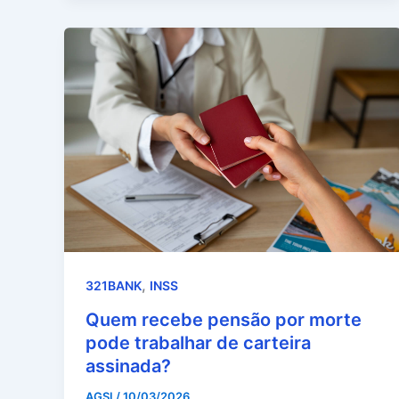
,
321BANK
INSS
Quem recebe pensão por morte
pode trabalhar de carteira
assinada?
AGSI
/
10/03/2026