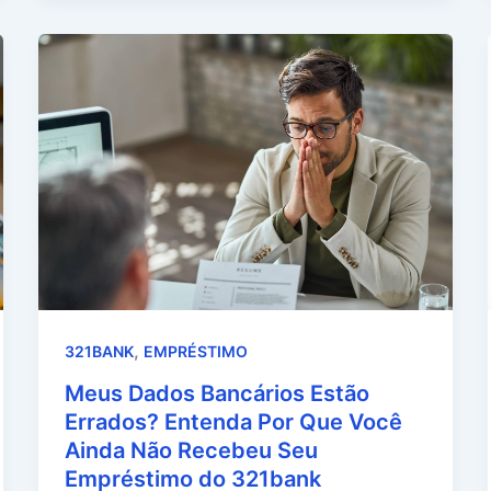
,
321BANK
EMPRÉSTIMO
Meus Dados Bancários Estão
Errados? Entenda Por Que Você
Ainda Não Recebeu Seu
Empréstimo do 321bank