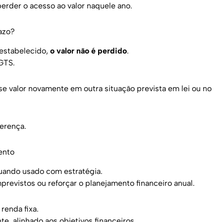
perder o acesso ao valor naquele ano.
azo?
 estabelecido,
o valor não é perdido
.
GTS.
se valor novamente em outra situação prevista em lei ou no
ferença.
ento
uando usado com estratégia.
mprevistos ou reforçar o planejamento financeiro anual.
renda fixa.
e, alinhado aos objetivos financeiros.