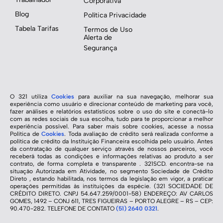
Corporativa
Blog
Política Privacidade
Tabela Tarifas
Termos de Uso
Alerta de
Segurança
O 321 utiliza
Cookies
para auxiliar na sua navegação, melhorar sua
experiência como usuário e direcionar conteúdo de marketing para você,
fazer análises e relatórios estatísticos sobre o uso do site e conectá-lo
com as redes sociais de sua escolha, tudo para te proporcionar a melhor
experiência possível. Para saber mais sobre cookies, acesse a nossa
Política de
Cookies
. Toda avaliação de crédito será realizada conforme a
política de crédito da Instituição Financeira escolhida pelo usuário. Antes
da contratação de qualquer serviço através de nossos parceiros, você
receberá todas as condições e informações relativas ao produto a ser
contrato, de forma completa e transparente . 321SCD. encontra-se na
situação Autorizada em Atividade, no segmento Sociedade de Crédito
Direto , estando habilitada, nos termos da legislação em vigor, a praticar
operações permitidas às instituições da espécie. (321 SOCIEDADE DE
CRÉDITO DIRETO. CNPJ 54.647.259/0001-58) ENDEREÇO: AV CARLOS
GOMES, 1492 – CONJ 611, TRES FIGUEIRAS – PORTO ALEGRE – RS – CEP:
90.470-282. TELEFONE DE CONTATO
(51) 2640 0321
.