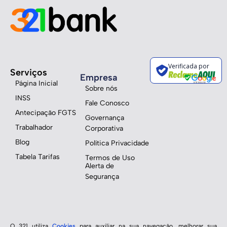
Verificada por
Serviços
Empresa
Página Inicial
Sobre nós
INSS
Fale Conosco
Antecipação FGTS
Governança
Trabalhador
Corporativa
Blog
Política Privacidade
Tabela Tarifas
Termos de Uso
Alerta de
Segurança
O 321 utiliza
Cookies
para auxiliar na sua navegação, melhorar sua