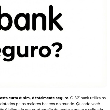
osta curta é: sim, é totalmente seguro.
O 321bank utiliza os
adotados pelos maiores bancos do mundo. Quando você
o é blindada por criptografia de ponta a ponta e validada