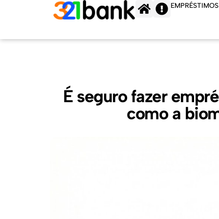
Ir
EMPRÉSTIMOS
para
o
conteúdo
É seguro fazer empr
como a biom