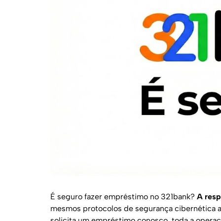
É seguro fazer empréstimo no 321bank?
A resp
mesmos protocolos de segurança cibernética 
solicita um empréstimo conosco, toda a operaçã