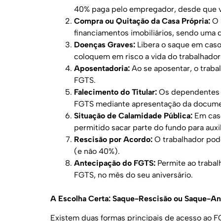
40% paga pelo empregador, desde que v
Compra ou Quitação da Casa Própria:
O 
financiamentos imobiliários, sendo uma 
Doenças Graves:
Libera o saque em caso
coloquem em risco a vida do trabalhado
Aposentadoria:
Ao se aposentar, o traba
FGTS.
Falecimento do Titular:
Os dependentes ou
FGTS mediante apresentação da docume
Situação de Calamidade Pública:
Em caso
permitido sacar parte do fundo para auxi
Rescisão por Acordo:
O trabalhador pode
(e não 40%).
Antecipação do FGTS:
Permite ao trabal
FGTS, no mês do seu aniversário.
A Escolha Certa: Saque-Rescisão ou Saque-An
Existem duas formas principais de acesso ao F