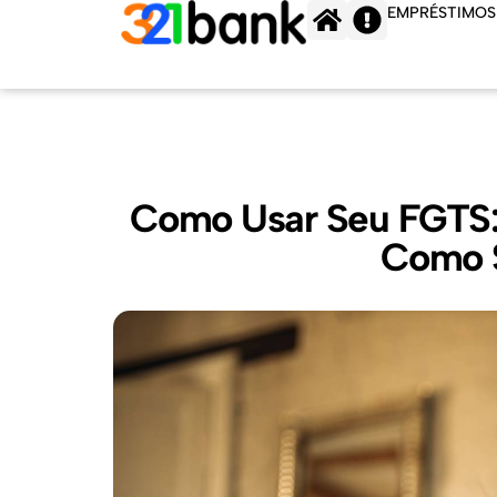
Ir
EMPRÉSTIMOS
para
o
conteúdo
Como Usar Seu FGTS:
Como S